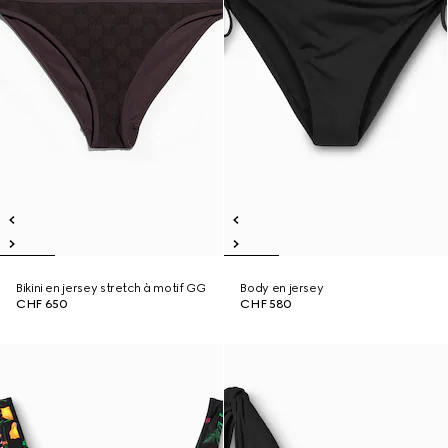
Bikini en jersey stretch à motif GG
Body en jersey
CHF 650
CHF 580