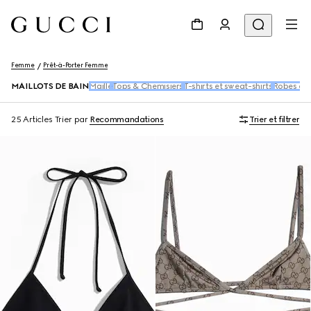
Femme
Prêt-à-Porter Femme
MAILLOTS DE BAIN
Maille
Tops & Chemisiers
T-shirts et sweat-shirts
Robes et 
25 Articles
Trier par
Recommandations
Trier et filtrer