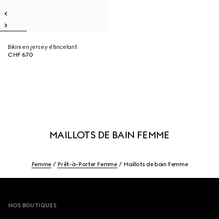
Bikini en jersey étincelant
CHF 670
MAILLOTS DE BAIN FEMME
Femme
Prêt-à-Porter Femme
Maillots de bain Femme
Footer
NOS BOUTIQUES