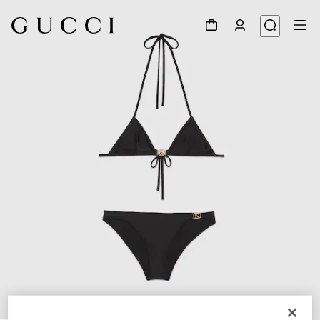
1
/
4