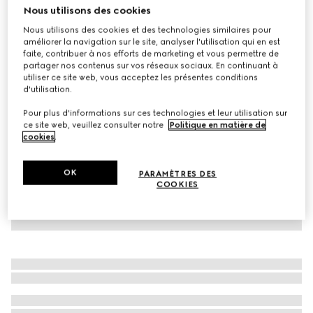
Nous utilisons des cookies
Bikini en jersey stretch à motif GG
Nous utilisons des cookies et des technologies similaires pour
CHF 580
améliorer la navigation sur le site, analyser l'utilisation qui en est
Déclinaisons
noir
faite, contribuer à nos efforts de marketing et vous permettre de
partager nos contenus sur vos réseaux sociaux. En continuant à
utiliser ce site web, vous acceptez les présentes conditions
d'utilisation.
Pour plus d'informations sur ces technologies et leur utilisation sur
ce site web, veuillez consulter notre
Politique en matière de
cookies
.
OK
PARAMÈTRES DES
COOKIES