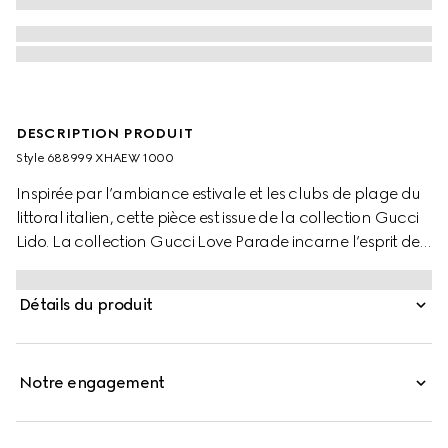
DESCRIPTION PRODUIT
Style ‎688999 XHAEW 1000
Inspirée par l’ambiance estivale et les clubs de plage du
littoral italien, cette pièce est issue de la collection Gucci
Lido. La collection Gucci Love Parade incarne l’esprit des
journées ensoleillées avec une série d’articles inspirée des
vacances. Ce bikini, qui s’inscrit dans le cadre de cette
Détails du produit
sélection, est confectionné en jersey stretch noir à
motif GG.
Notre engagement