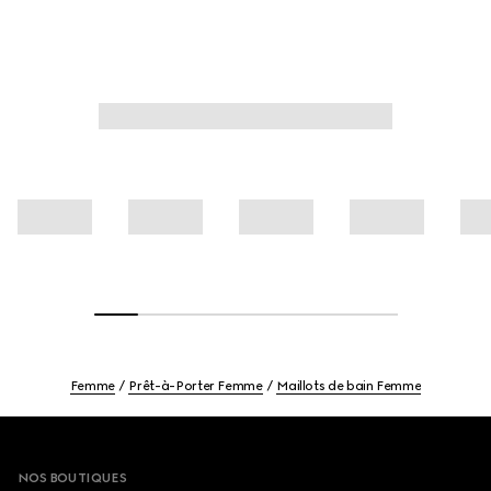
Femme
Prêt-à-Porter Femme
Maillots de bain Femme
Footer
NOS BOUTIQUES