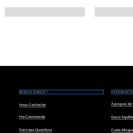
Footer
BESOIN D'AIDE ?
INFORMATIO
À propos de 
Nous Contacter
Ma Commande
Gucci Equili
Foire aux Questions
Code éthiqu