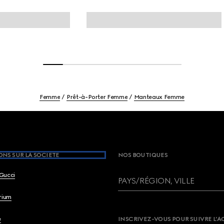
Femme
Prêt-à-Porter Femme
Manteaux Femme
NS SUR LA SOCIETE
NOS BOUTIQUES
Gucci
PAYS/RÉGION, VILLE
brium
e
INSCRIVEZ-VOUS POUR SUIVRE L’A