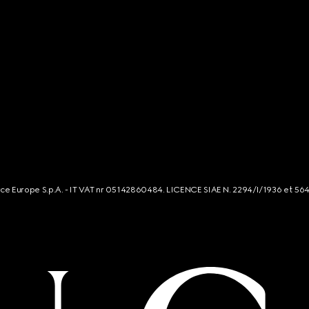
rce Europe S.p.A. - IT VAT nr 05142860484. LICENCE SIAE N. 2294/I/1936 et 56