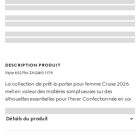
DESCRIPTION PRODUIT
Style ‎852796 ZAQW0 1179
La collection de prêt-à-porter pour femme Cruise 2026
met en valeur des matières somptueuses sur des
silhouettes essentielles pour l’hiver. Confectionnée en soie
et laine gris foncé, cette cape arbore le motif GG à
l’intérieur, tandis qu’un détail Mors vient compléter le
Détails du produit
modèle.