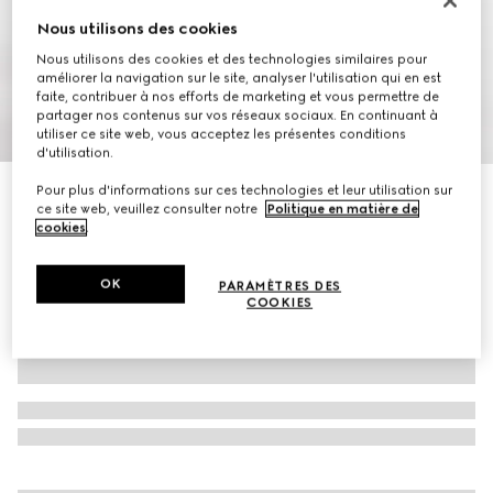
Nous utilisons des cookies
Nous utilisons des cookies et des technologies similaires pour
améliorer la navigation sur le site, analyser l'utilisation qui en est
faite, contribuer à nos efforts de marketing et vous permettre de
partager nos contenus sur vos réseaux sociaux. En continuant à
1
/
6
utiliser ce site web, vous acceptez les présentes conditions
d'utilisation.
Pour plus d'informations sur ces technologies et leur utilisation sur
Cape en laine et soie à motif Mors
ce site web, veuillez consulter notre
Politique en matière de
CHF 1,750
cookies
.
OK
PARAMÈTRES DES
COOKIES