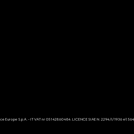
rce Europe S.p.A. - IT VAT nr 05142860484. LICENCE SIAE N. 2294/I/1936 et 56