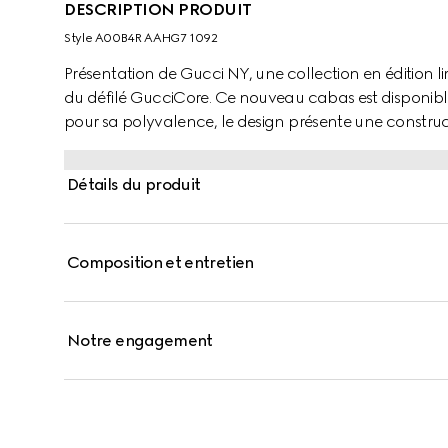
DESCRIPTION PRODUIT
Style ‎A00B4R AAHG7 1092
Présentation de Gucci NY, une collection en édition li
du défilé GucciCore. Ce nouveau cabas est disponibl
pour sa polyvalence, le design présente une construct
révèle deux poches latérales à l'intérieur.
Détails du produit
Composition et entretien
Notre engagement