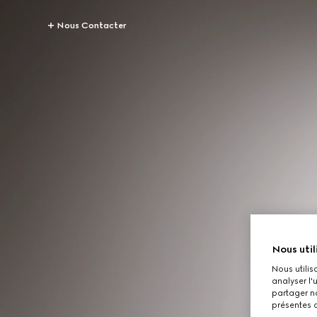
Nous Contacter
Nous util
Nous utilis
analyser l'
partager no
présentes c