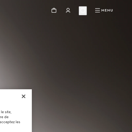
MENU
le site,
tre de
 acceptez les