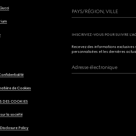
Gucci
PAYS/RÉGION, VILLE
brium
e
INSCRIVEZ-VOUS POUR SUIVRE L’A
Recevez des informations exclusives 
personnalisées et les dernières actua
Adresse électronique
Confidentialité
matière de Cookies
S DES COOKIES
sur la société
 Disclosure Policy