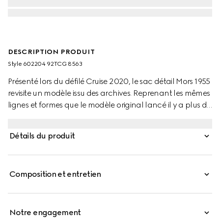
DESCRIPTION PRODUIT
Style ‎602204 92TCG 8563
Présenté lors du défilé Cruise 2020, le sac détail Mors 1955
revisite un modèle issu des archives. Reprenant les mêmes
lignes et formes que le modèle original lancé il y a plus de
60 ans, cette déclinaison allie détails originaux et esprit
moderne, en mettant en valeur le détail Mors.
Détails du produit
Incontournable de l’identité de Gucci, ce détail formé
d’un double anneau et d’une barre s’est imposé comme
un des éléments les plus emblématiques de la Maison,
Composition et entretien
coutumière des emprunts à l’univers équestre.
Notre engagement