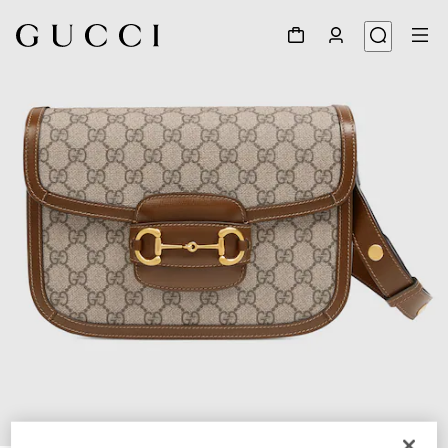
1
/
10