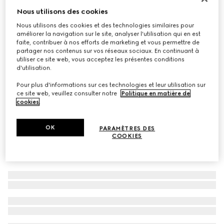
Nous utilisons des cookies
À personnaliser avec vos initiales
Sac à épaule Gucci Horsebit 1955 moyen format
Nous utilisons des cookies et des technologies similaires pour
CHF 2,950
améliorer la navigation sur le site, analyser l'utilisation qui en est
Déclinaisons
Toile suprême GG/marron
faite, contribuer à nos efforts de marketing et vous permettre de
partager nos contenus sur vos réseaux sociaux. En continuant à
utiliser ce site web, vous acceptez les présentes conditions
d'utilisation.
Pour plus d'informations sur ces technologies et leur utilisation sur
ce site web, veuillez consulter notre
Politique en matière de
cookies
.
OK
PARAMÈTRES DES
COOKIES