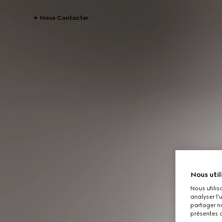
Nous Contacter
Nous util
Nous utilis
analyser l'
partager no
présentes c