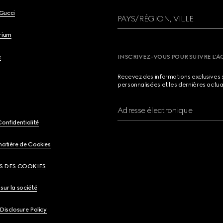
Gucci
PAYS/RÉGION, VILLE
brium
e
INSCRIVEZ-VOUS POUR SUIVRE L’A
Recevez des informations exclusives 
personnalisées et les dernières actua
Adresse électronique
Confidentialité
matière de Cookies
S DES COOKIES
sur la société
 Disclosure Policy