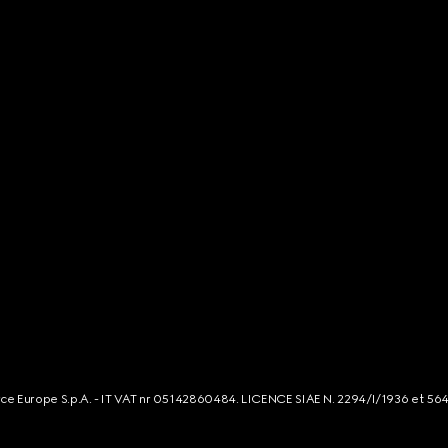
rce Europe S.p.A. - IT VAT nr 05142860484. LICENCE SIAE N. 2294/I/1936 et 56