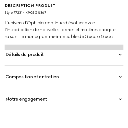
DESCRIPTION PRODUIT
Style ‎772314 K9GSG 8367
L’univers d’Ophidia continue d’évoluer avec
l’introduction de nouvelles formes et matières chaque
saison. Le monogramme immuable de Guccio Gucci
continue d’enrichir de nouveaux modèles qui arborent
fièrement le logo. Ce mini sac à main, confectionné dans
Détails du produit
la toile GG Supreme emblématique, est agrémenté d’un
Double G en métal et d’une fermeture verrou.
Composition et entretien
Notre engagement