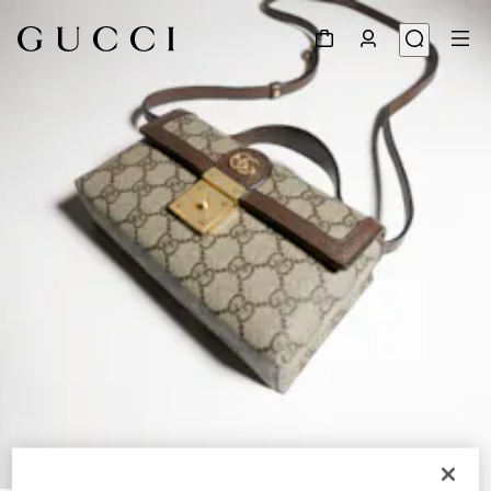
1
/
7