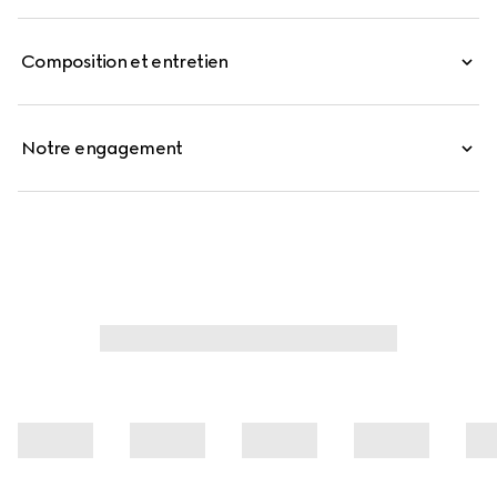
d’une bandoulière en cuir amovible et réglable.
Composition et entretien
Notre engagement