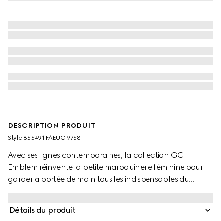
DESCRIPTION PRODUIT
Style ‎855491 FAEUC 9758
Avec ses lignes contemporaines, la collection GG
Emblem réinvente la petite maroquinerie féminine pour
garder à portée de main tous les indispensables du
quotidien. Ce sac mini format coloris beige et marron
foncé est confectionné en tissu enduit GG Monogram.
Détails du produit
Agrémenté de finitions en cuir marron, ce modèle est doté