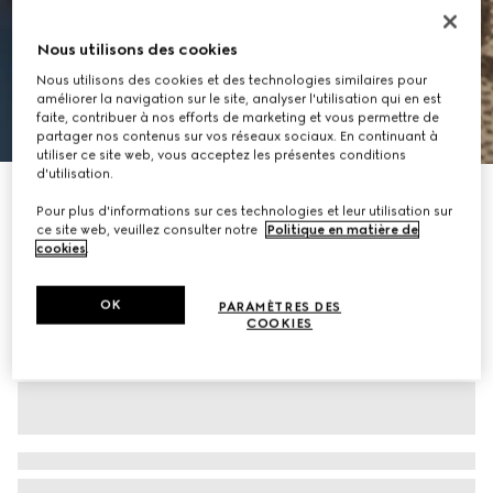
Nous utilisons des cookies
Nous utilisons des cookies et des technologies similaires pour
améliorer la navigation sur le site, analyser l'utilisation qui en est
faite, contribuer à nos efforts de marketing et vous permettre de
1
/
9
partager nos contenus sur vos réseaux sociaux. En continuant à
utiliser ce site web, vous acceptez les présentes conditions
d'utilisation.
À personnaliser avec vos initiales
Sac GG Emblem mini format
Pour plus d'informations sur ces technologies et leur utilisation sur
ce site web, veuillez consulter notre
Politique en matière de
CHF 950
cookies
.
Déclinaisons
tissu GG beige et marron
OK
PARAMÈTRES DES
COOKIES