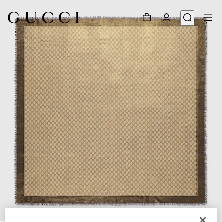
1
/
3