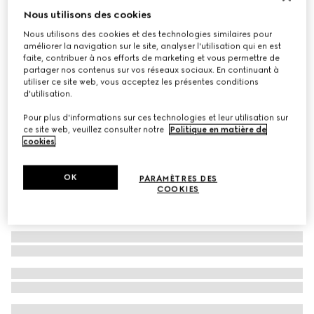
Nous utilisons des cookies
Châle en jacquard de laine GG brillant
Nous utilisons des cookies et des technologies similaires pour
CHF 450
améliorer la navigation sur le site, analyser l'utilisation qui en est
Déclinaisons
marron et camel
faite, contribuer à nos efforts de marketing et vous permettre de
partager nos contenus sur vos réseaux sociaux. En continuant à
utiliser ce site web, vous acceptez les présentes conditions
d'utilisation.
Pour plus d'informations sur ces technologies et leur utilisation sur
ce site web, veuillez consulter notre
Politique en matière de
cookies
.
OK
PARAMÈTRES DES
COOKIES