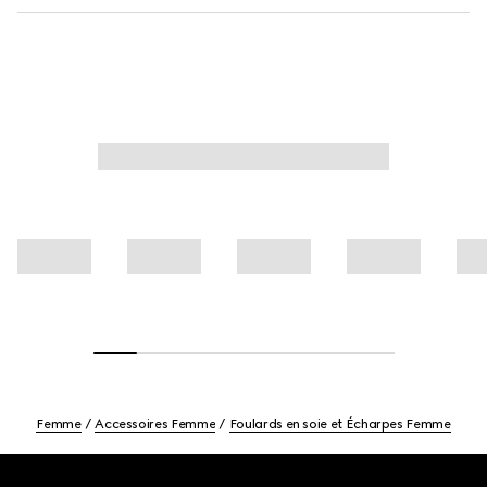
Femme
Accessoires Femme
Foulards en soie et Écharpes Femme
Footer