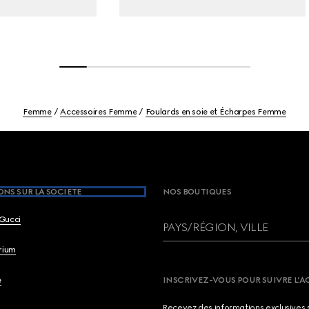
Femme
Accessoires Femme
Foulards en soie et Écharpes Femme
NS SUR LA SOCIETE
NOS BOUTIQUES
Gucci
PAYS/RÉGION, VILLE
brium
e
INSCRIVEZ-VOUS POUR SUIVRE L’A
Recevez des informations exclusives 