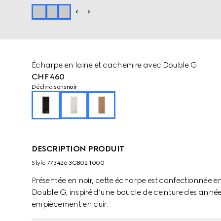
Écharpe en laine et cachemire avec Double G
CHF 460
Déclinaisons
noir
DESCRIPTION PRODUIT
Style ‎773426 3GB02 1000
Présentée en noir, cette écharpe est confectionnée en
Double G, inspiré d’une boucle de ceinture des années 
empiècement en cuir.