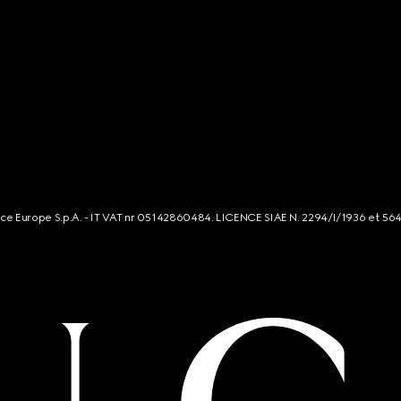
rce Europe S.p.A. - IT VAT nr 05142860484. LICENCE SIAE N. 2294/I/1936 et 56