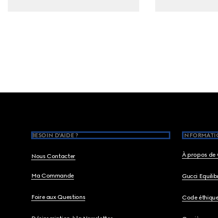
Footer
BESOIN D'AIDE ?
INFORMATIO
À propos de 
Nous Contacter
Ma Commande
Gucci Equili
Foire aux Questions
Code éthiqu