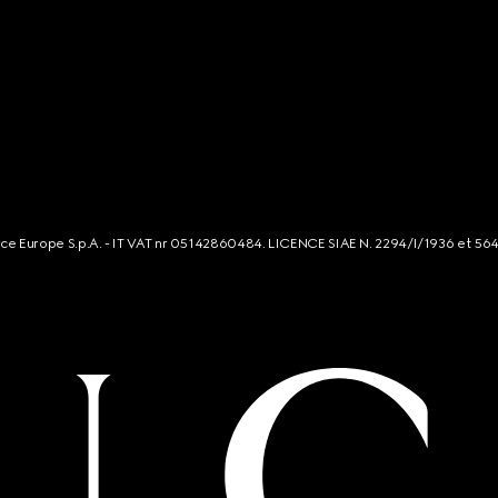
rce Europe S.p.A. - IT VAT nr 05142860484. LICENCE SIAE N. 2294/I/1936 et 56