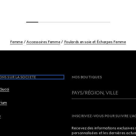
Femme
Accessoires Femme
Foulards en soie et Écharpes Femme
NS SUR LA SOCIETE
NOS BOUTIQUES
Gucci
PAYS/RÉGION, VILLE
brium
e
INSCRIVEZ-VOUS POUR SUIVRE L’A
Recevez des informations exclusives 
personnalisées et les dernières actua