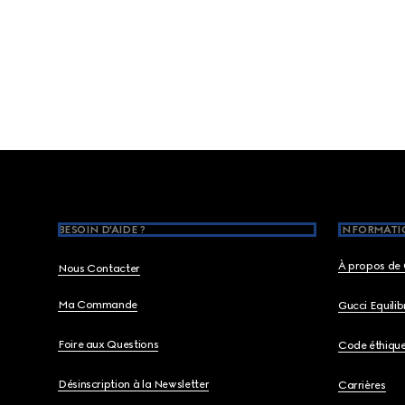
Footer
BESOIN D'AIDE ?
INFORMATIO
À propos de 
Nous Contacter
Ma Commande
Gucci Equili
Foire aux Questions
Code éthiqu
Désinscription à la Newsletter
Carrières