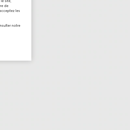
le site,
tre de
 acceptez les
nsulter notre