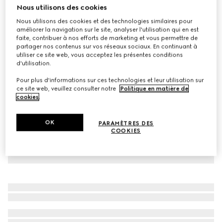
Nous utilisons des cookies
Bonnet en mélange d’alpaga GG
Nous utilisons des cookies et des technologies similaires pour
CHF 380
améliorer la navigation sur le site, analyser l'utilisation qui en est
Déclinaisons
Gris clair et blanc
faite, contribuer à nos efforts de marketing et vous permettre de
partager nos contenus sur vos réseaux sociaux. En continuant à
utiliser ce site web, vous acceptez les présentes conditions
d'utilisation.
Pour plus d'informations sur ces technologies et leur utilisation sur
ce site web, veuillez consulter notre
Politique en matière de
cookies
.
OK
PARAMÈTRES DES
COOKIES