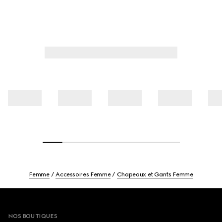
Femme
Accessoires Femme
Chapeaux et Gants Femme
Footer
NOS BOUTIQUES