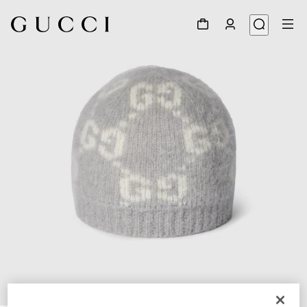
1
/
4