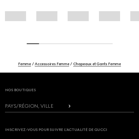
Femme
Accessoires Femme
Chapeaux et Gants Femme
Footer
NOS BOUTIQUES
PAYS/RÉGION, VILLE
INSCRIVEZ-VOUS POUR SUIVRE L’ACTUALITÉ DE GUCCI