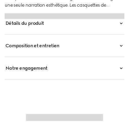
une seule narration esthétique. Les casquettes de
baseball sont réinterprétées en styles polyvalents et
compressibles avec une nouvelle fermeture réglable à
Détails du produit
l'arrière. Ce style est confectionné en toile GG, avec des
finitions en cuir le long de la visière bien incurvée.
Composition et entretien
Notre engagement