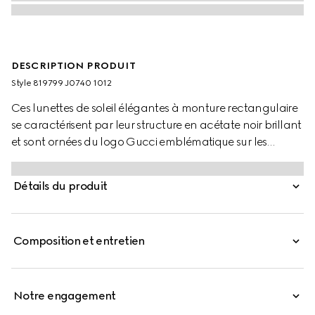
DESCRIPTION PRODUIT
Style ‎819799 J0740 1012
Ces lunettes de soleil élégantes à monture rectangulaire
se caractérisent par leur structure en acétate noir brillant
et sont ornées du logo Gucci emblématique sur les
branches. Complété par des verres gris uni, l’accessoire
incarne à la perfection le mariage entre modernité et luxe
Détails du produit
intemporel.
Composition et entretien
Notre engagement