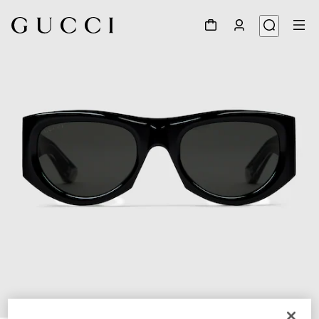
1
/
3