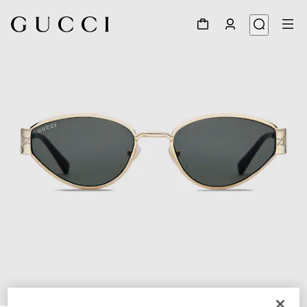
1
/
3