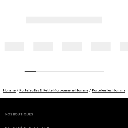
Homme
Portefeuilles & Petite Maroquinerie Homme
Portefeuilles Homme
Footer
NOS BOUTIQUES