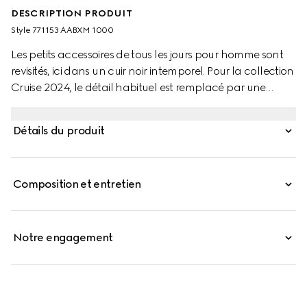
DESCRIPTION PRODUIT
Style ‎771153 AABXM 1000
Les petits accessoires de tous les jours pour homme sont
revisités, ici dans un cuir noir intemporel. Pour la collection
Cruise 2024, le détail habituel est remplacé par une
inscription Gucci qui s’affiche en toutes lettres pour une
touche logo discrète. Quatre fentes pour cartes, une
Détails du produit
poche pour la monnaie et un compartiment pour billets
complètent l’intérieur de ce portefeuille à rabat.
Composition et entretien
Notre engagement