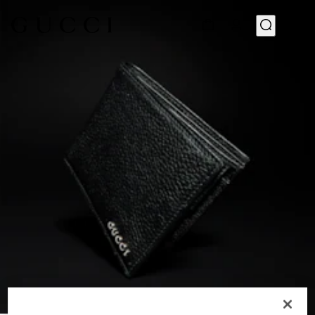
1
/
4