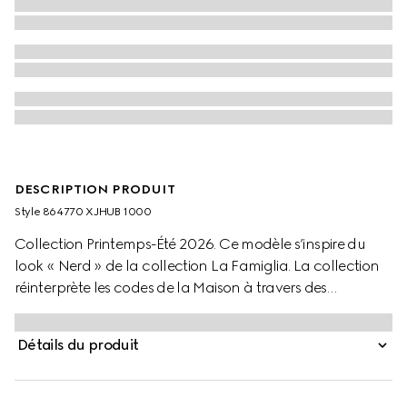
DESCRIPTION PRODUIT
Style ‎864770 XJHUB 1000
Collection Printemps-Été 2026. Ce modèle s’inspire du
look « Nerd » de la collection La Famiglia. La collection
réinterprète les codes de la Maison à travers des
personnalités singulières et des attitudes esthétiques
affirmées. Confectionnée en gabardine de nylon stretch,
Détails du produit
cette veste zippée est définie par une bande Web intarsia.