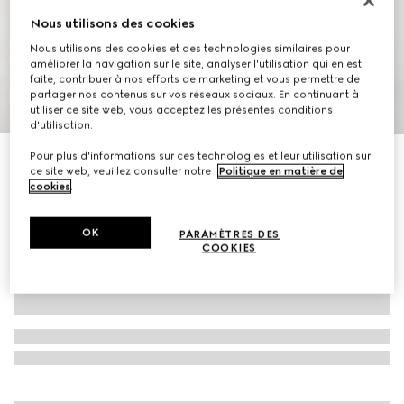
Nous utilisons des cookies
Nous utilisons des cookies et des technologies similaires pour
améliorer la navigation sur le site, analyser l'utilisation qui en est
faite, contribuer à nos efforts de marketing et vous permettre de
partager nos contenus sur vos réseaux sociaux. En continuant à
1
/
6
utiliser ce site web, vous acceptez les présentes conditions
d'utilisation.
Pour plus d'informations sur ces technologies et leur utilisation sur
Veste zippée en nylon stretch avec bande Web
ce site web, veuillez consulter notre
Politique en matière de
CHF 1,650
cookies
.
OK
PARAMÈTRES DES
COOKIES