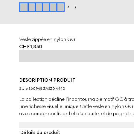
Veste zippée en nylon GG
CHF 1,850
DESCRIPTION PRODUIT
Style ‎860948 ZASZD 4440
La collection décline l’incontournable motif GG à trav
une richesse visuelle unique. Cette veste en nylon GG
avec cordon coulissant et d’un ourlet et de poignets é
Détails du produit