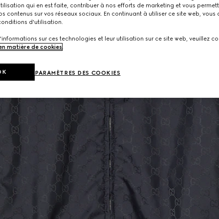
utilisation qui en est faite, contribuer à nos efforts de marketing et vous permet
s contenus sur vos réseaux sociaux. En continuant à utiliser ce site web, vous
onditions d'utilisation.
'informations sur ces technologies et leur utilisation sur ce site web, veuillez co
 en matière de cookies
.
OK
PARAMÈTRES DES COOKIES