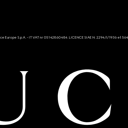
rce Europe S.p.A. - IT VAT nr 05142860484. LICENCE SIAE N. 2294/I/1936 et 56