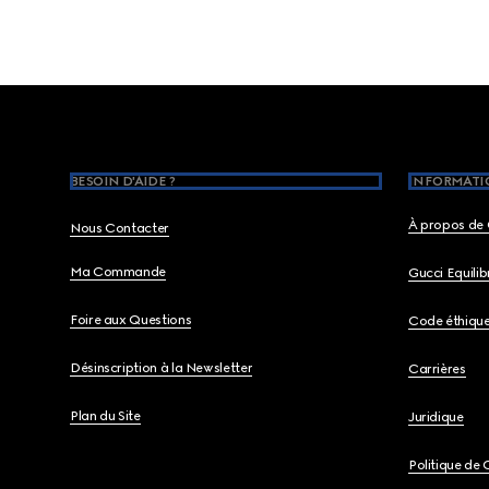
Footer
BESOIN D'AIDE ?
INFORMATIO
À propos de 
Nous Contacter
Ma Commande
Gucci Equili
Foire aux Questions
Code éthiqu
Désinscription à la Newsletter
Carrières
Plan du Site
Juridique
Politique de 