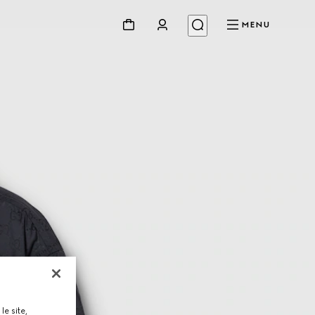
MENU
le site,