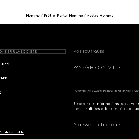
Homme
Prêt-à-Porter Homme
Vestes Homme
NS SUR LA SOCIETE
NOS BOUTIQUES
Gucci
PAYS/RÉGION, VILLE
brium
e
INSCRIVEZ-VOUS POUR SUIVRE L’A
Recevez des informations exclusives 
personnalisées et les dernières actua
Adresse électronique
Confidentialité