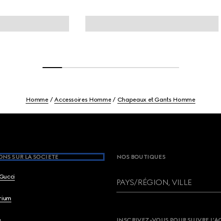
Homme
Accessoires Homme
Chapeaux et Gants Homme
NS SUR LA SOCIETE
NOS BOUTIQUES
Gucci
PAYS/RÉGION, VILLE
brium
e
INSCRIVEZ-VOUS POUR SUIVRE L’A