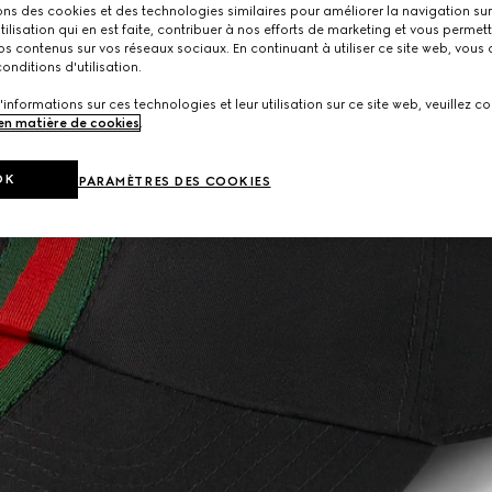
ons des cookies et des technologies similaires pour améliorer la navigation sur 
utilisation qui en est faite, contribuer à nos efforts de marketing et vous permet
s contenus sur vos réseaux sociaux. En continuant à utiliser ce site web, vous
onditions d'utilisation.
'informations sur ces technologies et leur utilisation sur ce site web, veuillez co
 en matière de cookies
.
OK
PARAMÈTRES DES COOKIES