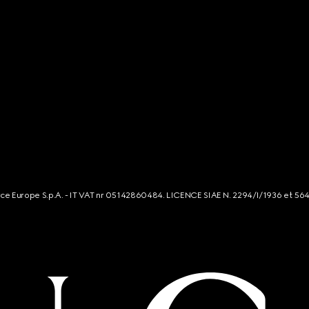
rce Europe S.p.A. - IT VAT nr 05142860484. LICENCE SIAE N. 2294/I/1936 et 56