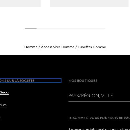
Homme
Accessoires Homme
Lunettes Homme
NS SUR LA SOCIETE
NOS BOUTIQUES
Gucci
PAYS/RÉGION, VILLE
brium
e
INSCRIVEZ-VOUS POUR SUIVRE L’A
Recevez des informations exclusives 