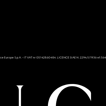
rce Europe S.p.A. - IT VAT nr 05142860484. LICENCE SIAE N. 2294/I/1936 et 56