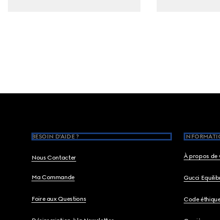
Footer
BESOIN D'AIDE ?
INFORMATIO
À propos de 
Nous Contacter
Ma Commande
Gucci Equili
Foire aux Questions
Code éthiqu