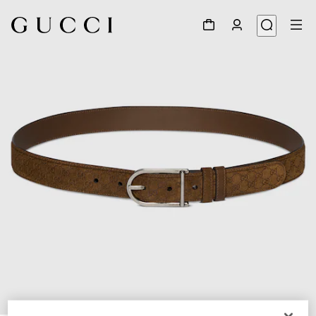
1
/
6