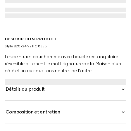
DESCRIPTION PRODUIT
Style ‎820724 92TIC 8358
Les ceintures pour homme avec boucle rectangulaire
réversible affichent le motif signature de la Maison d’un
côté et un cuir aux tons neutres de l’autre.
Confectionnées en GG Supreme et cuir lisse, elles se
caractérisent par une boucle rectangulaire avec gravure
Détails du produit
Gucci.
Composition et entretien