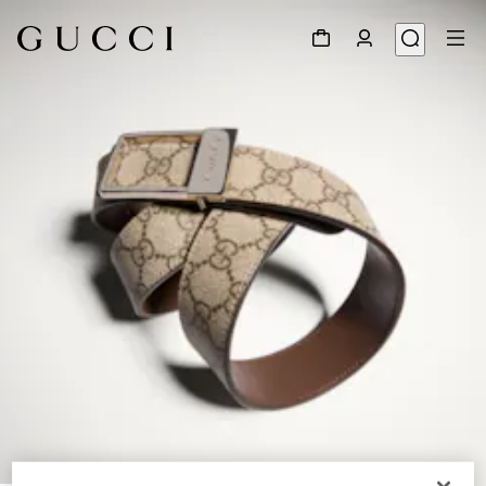
1
/
5