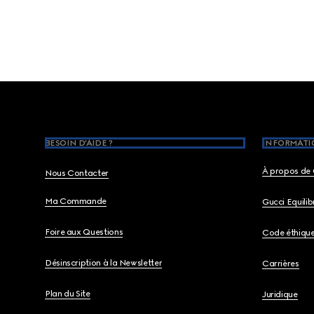
Footer
BESOIN D'AIDE ?
INFORMATIO
À propos de 
Nous Contacter
Ma Commande
Gucci Equili
Foire aux Questions
Code éthiqu
Désinscription à la Newsletter
Carrières
Plan du Site
Juridique