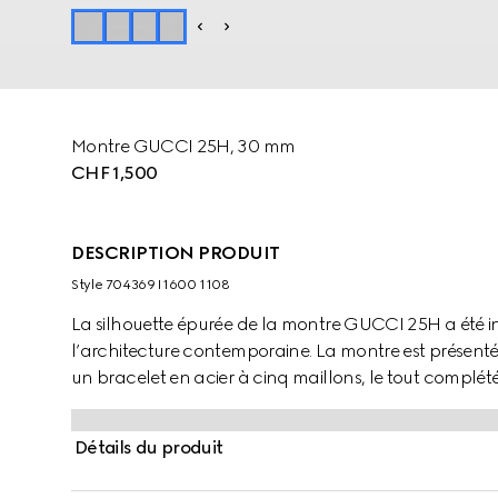
Montre GUCCI 25H, 30 mm
CHF 1,500
DESCRIPTION PRODUIT
Style ‎704369 I1600 1108
La silhouette épurée de la montre GUCCI 25H a été in
l’architecture contemporaine. La montre est présentée
un bracelet en acier à cinq maillons, le tout compl
cadran argenté.
Détails du produit