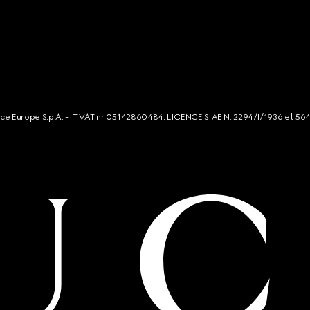
rce Europe S.p.A. - IT VAT nr 05142860484. LICENCE SIAE N. 2294/I/1936 et 56