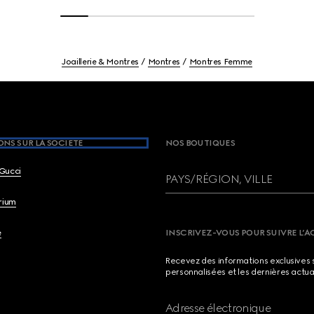
Joaillerie & Montres
Montres
Montres Femme
NS SUR LA SOCIETE
NOS BOUTIQUES
Gucci
PAYS/RÉGION, VILLE
brium
e
INSCRIVEZ-VOUS POUR SUIVRE L’A
Recevez des informations exclusives 
personnalisées et les dernières actua
Adresse électronique