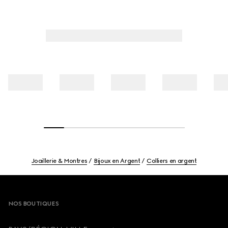
Joaillerie & Montres
Bijoux en Argent
Colliers en argent
Footer
NOS BOUTIQUES