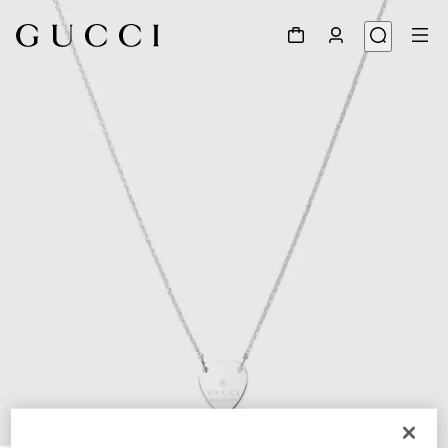
1
/
3