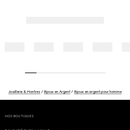
Joaillerie & Montres
Bijoux en Argent
Bijoux en argent pour homme
Footer
NOS BOUTIQUES