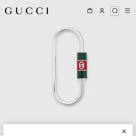
1
/
2