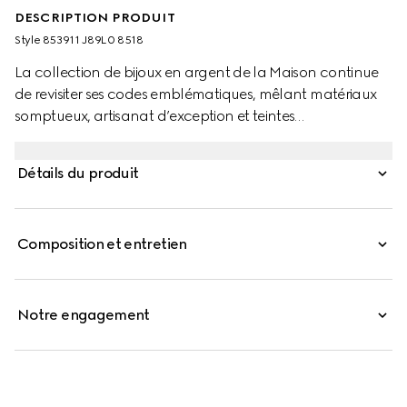
DESCRIPTION PRODUIT
Style ‎853911 J89L0 8518
La collection de bijoux en argent de la Maison continue
de revisiter ses codes emblématiques, mêlant matériaux
somptueux, artisanat d’exception et teintes
contemporaines — à l’image de ce porte-clés orné d’un
détail bande Web cylindrique.
Détails du produit
Composition et entretien
Notre engagement