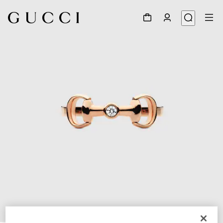
1
/
5