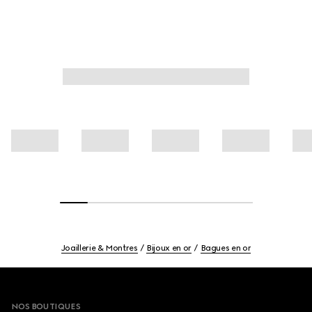
Joaillerie & Montres
Bijoux en or
Bagues en or
Footer
NOS BOUTIQUES