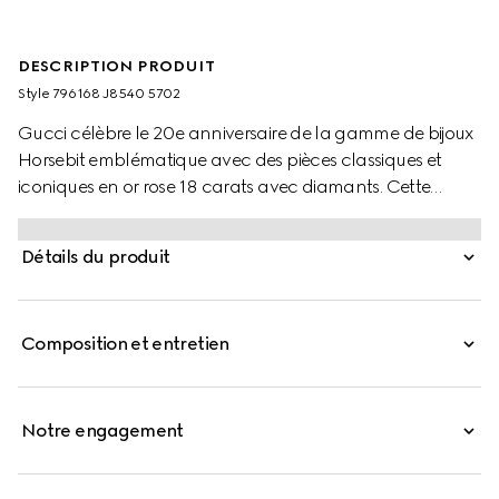
DESCRIPTION PRODUIT
Style ‎796168 J8540 5702
Gucci célèbre le 20e anniversaire de la gamme de bijoux
Horsebit emblématique avec des pièces classiques et
iconiques en or rose 18 carats avec diamants. Cette
bague à détail Mors est rehaussée d’un diamant blanc
étincelant au centre.
Détails du produit
Composition et entretien
Notre engagement