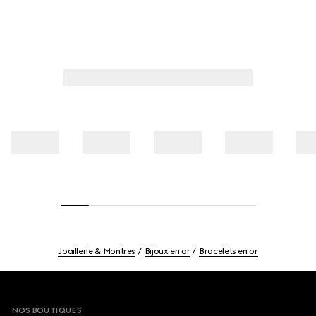
Joaillerie & Montres
Bijoux en or
Bracelets en or
Footer
NOS BOUTIQUES