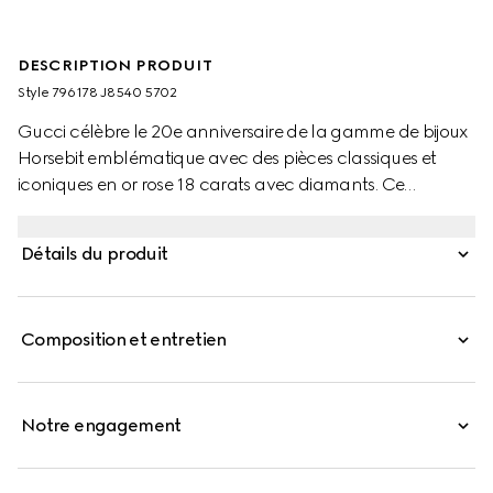
DESCRIPTION PRODUIT
Style ‎796178 J8540 5702
Gucci célèbre le 20e anniversaire de la gamme de bijoux
Horsebit emblématique avec des pièces classiques et
iconiques en or rose 18 carats avec diamants. Ce
bracelet à détail Mors est orné de quatre diamants
blancs étincelants.
Détails du produit
Composition et entretien
Notre engagement