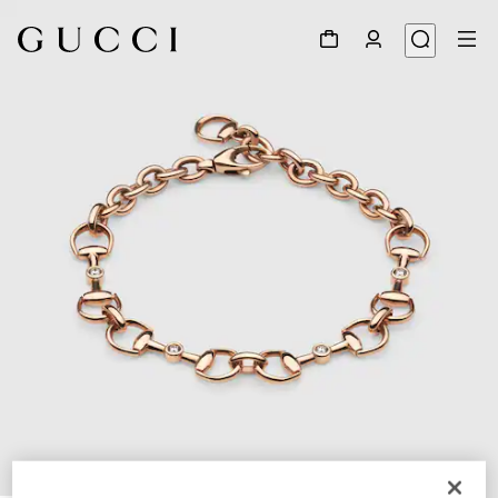
1
/
4