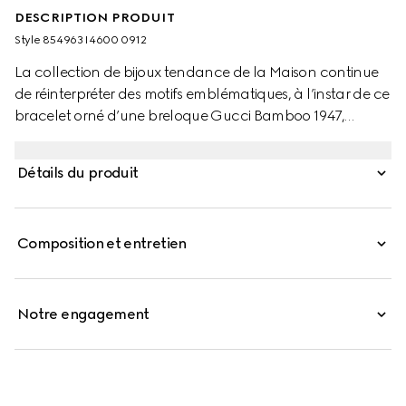
DESCRIPTION PRODUIT
Style ‎854963 I4600 0912
La collection de bijoux tendance de la Maison continue
de réinterpréter des motifs emblématiques, à l’instar de ce
bracelet orné d’une breloque Gucci Bamboo 1947,
sublimé par des matériaux somptueux, un savoir-faire
d’exception et une touche de raffinement.
Détails du produit
Composition et entretien
Notre engagement