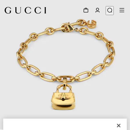
1
/
3