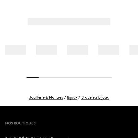
Joaillerie & Montres
Bijoux
Bracelets bijoux
Footer
NOS BOUTIQUES