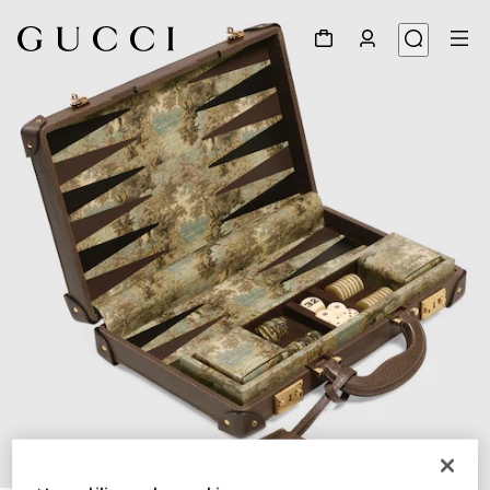
1
/
6