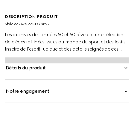
DESCRIPTION PRODUIT
Style ‎662475 2ZGEG 8892
Les archives des années 50 et 60 révèlent une sélection
de pièces raffinées issues du monde du sport et des loisirs.
Inspiré de l’esprit ludique et des détails soignés de ces
objets, ce coffret Backgammon est présenté en toile
GG Supreme. En clin d’œil à l’inspiration vintage, cet
Détails du produit
ensemble arbore deux emblèmes issus de l’héritage
équestre de la Maison, et un imprimé forêt décore le
plateau de jeu. Cinq dés, un cornet et des jetons sont
Notre engagement
inclus.