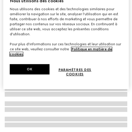
Nous utilisons des cookies
À personnaliser avec vos initiales
Nous utilisons des cookies et des technologies similaires pour
Coffret backgammon décoratif avec bande Web et
améliorer la navigation sur le site, analyser l'utilisation qui en est
Double G
faite, contribuer à nos efforts de marketing et vous permettre de
partager nos contenus sur vos réseaux sociaux. En continuant à
CHF 2,590
utiliser ce site web, vous acceptez les présentes conditions
d'utilisation.
Pour plus d'informations sur ces technologies et leur utilisation sur
ce site web, veuillez consulter notre
Politique en matière de
cookies
.
OK
PARAMÈTRES DES
COOKIES