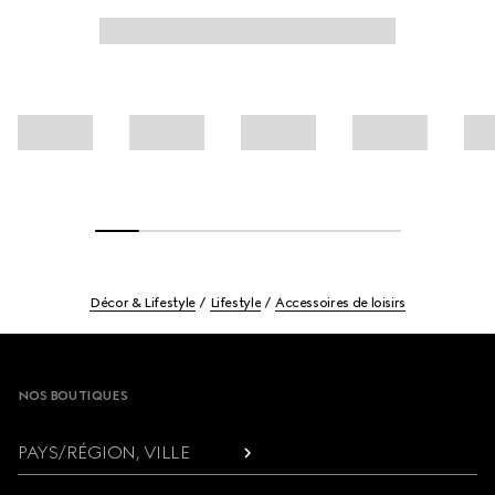
Décor & Lifestyle
Lifestyle
Accessoires de loisirs
Footer
NOS BOUTIQUES
PAYS/RÉGION, VILLE