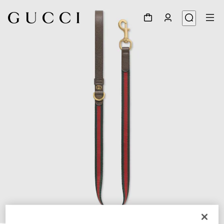
1
/
3