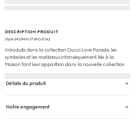
DESCRIPTION PRODUIT
Style ‎692949 UTVAG 8742
Introduits dans la collection Gucci Love Parade, les
symboles et les matériaux intrinsèquement liés à la
Maison font leur apparition dans la nouvelle collection
pour animaux de compagnie. Cette laisse pour animaux
de compagnie est fabriquée à partir de matières
Détails du produit
premières qui ne sont pas d’origine animale,
principalement issues de sources durables, renouvelables
et d’origine biologique. L’accessoire pour animal en
Notre engagement
Demetra marron est rehaussé d’un détail GG.