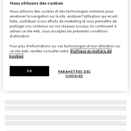
Nous utilisons des cookies
À personnaliser avec vos initiales
Laisse pour animal de compagnie taille S/M
Nous utilisons des cookies et des technologies similaires pour
améliorer la navigation sur le site, analyser l'utilisation qui en est
CHF 290
faite, contribuer à nos efforts de marketing et vous permettre de
Déclinaisons
Demetra marron
partager nos contenus sur vos réseaux sociaux. En continuant à
utiliser ce site web, vous acceptez les présentes conditions
d'utilisation.
Pour plus d'informations sur ces technologies et leur utilisation sur
ce site web, veuillez consulter notre
Politique en matière de
cookies
.
OK
PARAMÈTRES DES
COOKIES