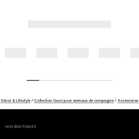
Décor & Lifestyle
Collection Gucci pour animaux de compagnie
Accessoires
Footer
NOS BOUTIQUES