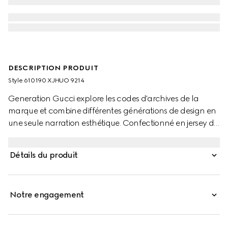
DESCRIPTION PRODUIT
Style ‎610190 XJHUO 9214
Generation Gucci explore les codes d'archives de la
marque et combine différentes générations de design en
une seule narration esthétique. Confectionné en jersey de
coton, ce t-shirt pour enfant se distingue par une
illustration représentant un personnage de la marque
Détails du produit
MR. MEN™ LITTLE MISS™.
Notre engagement