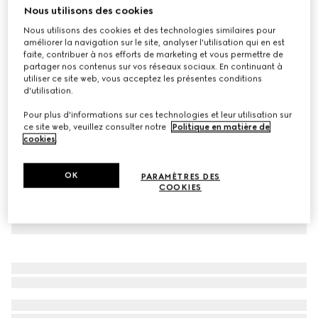
Nous utilisons des cookies
T-shirt pour enfant en coton avec imprimé
Nous utilisons des cookies et des technologies similaires pour
CHF 190
améliorer la navigation sur le site, analyser l'utilisation qui en est
Déclinaisons
blanc
faite, contribuer à nos efforts de marketing et vous permettre de
partager nos contenus sur vos réseaux sociaux. En continuant à
utiliser ce site web, vous acceptez les présentes conditions
d'utilisation.
Pour plus d'informations sur ces technologies et leur utilisation sur
ce site web, veuillez consulter notre
Politique en matière de
cookies
.
OK
PARAMÈTRES DES
COOKIES