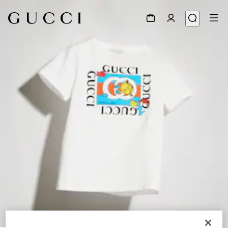
1
/
3