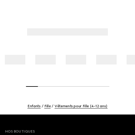
Enfants
Fille
Vêtements pour Fille (4-12 ans)
Footer
NOS BOUTIQUES