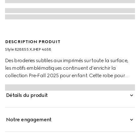
DESCRIPTION PRODUIT
Style ‎828855 XJHEP 4658
Des broderies subtiles aux imprimés sur toute la surface,
les motifs emblématiques continuent d’enrichir la
collection Pre-Fall 2025 pour enfant. Cette robe pour
enfant confectionnée en jersey présente un col en voile
de coton contrastant et une broderie GG sur toute la
Détails du produit
surface.
Notre engagement