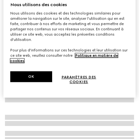
Nous utilisons des cookies
Robe pour enfant en jersey brodé
Nous utilisons des cookies et des technologies similaires pour
CHF 950
améliorer la navigation sur le site, analyser l'utilisation qui en est
Déclinaisons
bleu clair
faite, contribuer à nos efforts de marketing et vous permettre de
partager nos contenus sur vos réseaux sociaux. En continuant à
utiliser ce site web, vous acceptez les présentes conditions
d'utilisation.
Pour plus d'informations sur ces technologies et leur utilisation sur
ce site web, veuillez consulter notre
Politique en matière de
cookies
.
OK
PARAMÈTRES DES
COOKIES