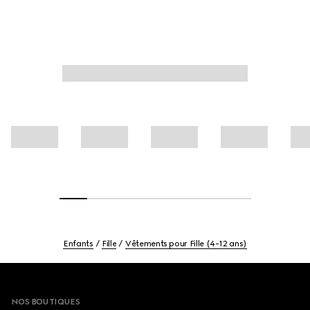
Enfants
Fille
Vêtements pour Fille (4-12 ans)
Footer
NOS BOUTIQUES