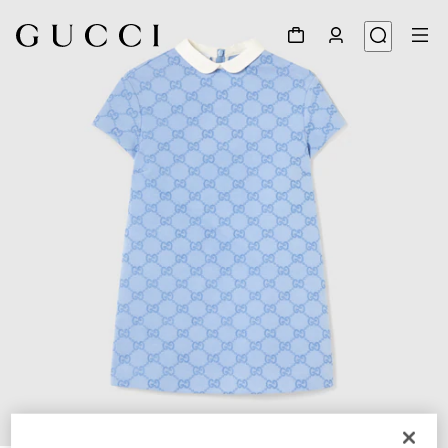
1
/
3