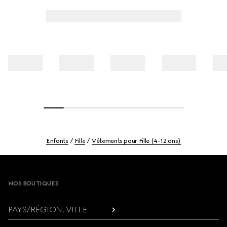
Enfants
Fille
Vêtements pour Fille (4-12 ans)
Footer
NOS BOUTIQUES
PAYS/RÉGION, VILLE