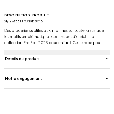
DESCRIPTION PRODUIT
Style ‎675599 XJG9D 5010
Des broderies subtiles aux imprimés sur toute la surface,
les motifs emblématiques continuent d’enrichir la
collection Pre-Fall 2025 pour enfant. Cette robe pour
enfant est confectionnée en jersey stretch avec une
broderie GG sur toute la surface et un détail nœud en
Détails du produit
gros grain.
Notre engagement