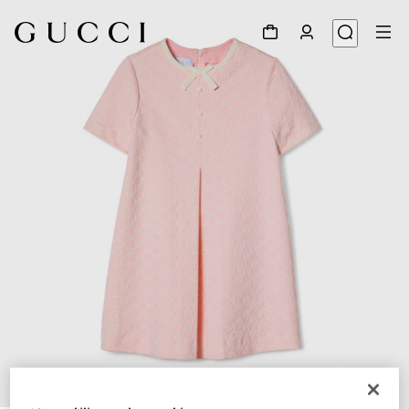
1
/
3