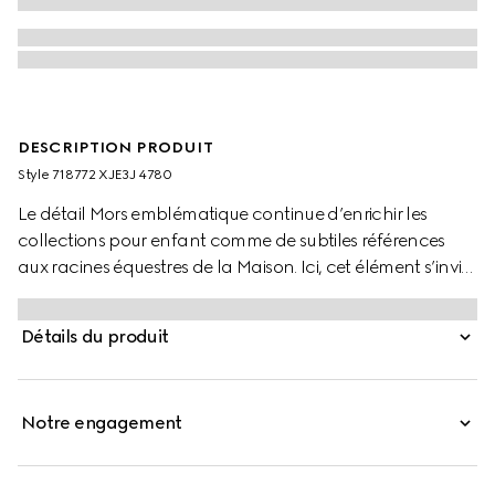
DESCRIPTION PRODUIT
Style ‎718772 XJE3J 4780
Le détail Mors emblématique continue d’enrichir les
collections pour enfant comme de subtiles références
aux racines équestres de la Maison. Ici, cet élément s’invite
sur la poche poitrine d’une robe pour enfant en jersey de
coton bleu foncé. Des finitions en maille rayée
Détails du produit
contrastantes viennent compléter la silhouette.
Notre engagement