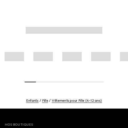
Enfants
Fille
Vêtements pour Fille (4-12 ans)
Footer
NOS BOUTIQUES