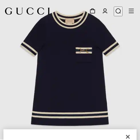
1
/
3