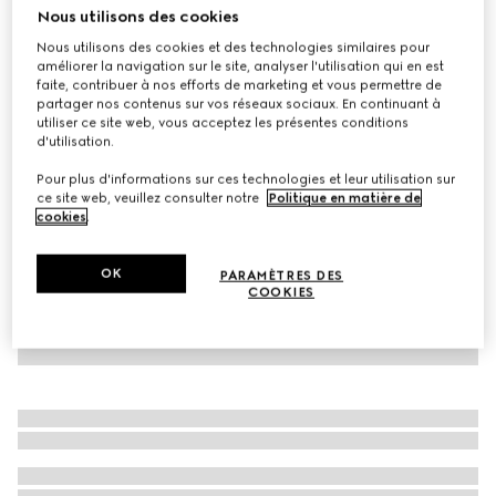
Nous utilisons des cookies
Robe pour enfant en jersey de coton avec détail Mors
Nous utilisons des cookies et des technologies similaires pour
CHF 440
améliorer la navigation sur le site, analyser l'utilisation qui en est
Déclinaisons
bleu foncé
faite, contribuer à nos efforts de marketing et vous permettre de
partager nos contenus sur vos réseaux sociaux. En continuant à
utiliser ce site web, vous acceptez les présentes conditions
d'utilisation.
Pour plus d'informations sur ces technologies et leur utilisation sur
ce site web, veuillez consulter notre
Politique en matière de
cookies
.
OK
PARAMÈTRES DES
COOKIES