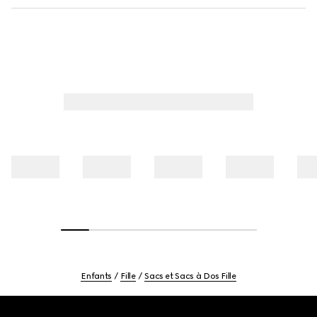
Enfants
Fille
Sacs et Sacs à Dos Fille
Footer