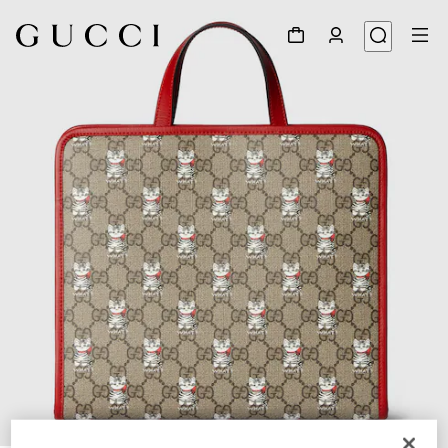
1
/
7