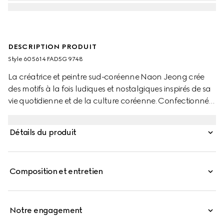
DESCRIPTION PRODUIT
Style ‎605614 FAD5G 9748
La créatrice et peintre sud-coréenne Naon Jeong crée
des motifs à la fois ludiques et nostalgiques inspirés de sa
vie quotidienne et de la culture coréenne. Confectionné
en toile GG Supreme, ce cabas pour enfant révèle un
imprimé chat « what? » conçu par l’artiste Naon Jeong
Détails du produit
sur toute la surface.
Composition et entretien
Notre engagement