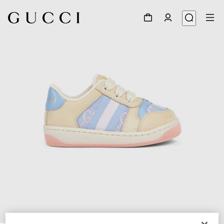
1
/
5