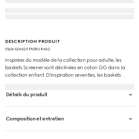
DESCRIPTION PRODUIT
Style ‎626625 FAERU 8462
Inspirées du modèle de la collection pour adulte, les
baskets Screener sont déclinées en coton GG dans la
collection enfant. D’inspiration seventies, les baskets
Screener arborent la bande Web sur le côté et une
étiquette logo Gucci vintage.
Détails du produit
Composition et entretien