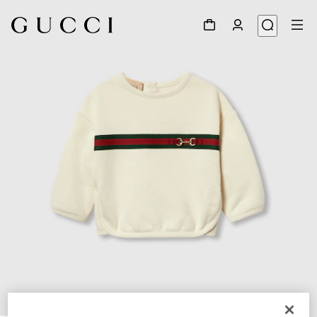
1
/
3