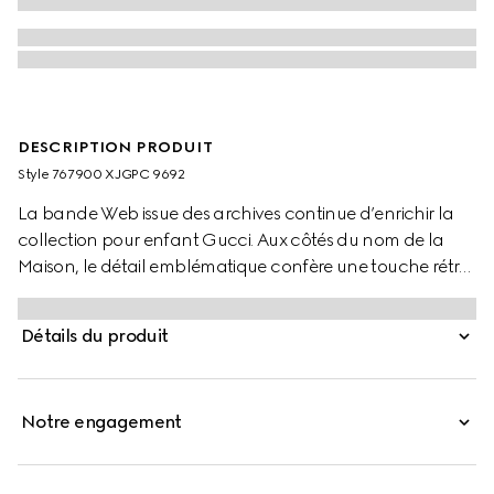
DESCRIPTION PRODUIT
Style ‎767900 XJGPC 9692
La bande Web issue des archives continue d’enrichir la
collection pour enfant Gucci. Aux côtés du nom de la
Maison, le détail emblématique confère une touche rétro
et sportive à la sélection. Ce sweat-shirt pour bébé à la
coupe décontractée est confectionné dans un jersey de
Détails du produit
coton feutré. Le détail Mors et la bande Web
caractérisent la silhouette.
Notre engagement