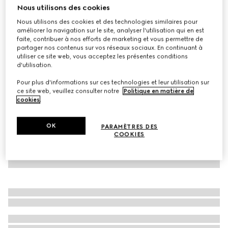
Nous utilisons des cookies
sweatshirt pour bébé en coton avec bande Web
Nous utilisons des cookies et des technologies similaires pour
CHF 260
améliorer la navigation sur le site, analyser l'utilisation qui en est
Déclinaisons
blanc
faite, contribuer à nos efforts de marketing et vous permettre de
partager nos contenus sur vos réseaux sociaux. En continuant à
utiliser ce site web, vous acceptez les présentes conditions
d'utilisation.
Pour plus d'informations sur ces technologies et leur utilisation sur
ce site web, veuillez consulter notre
Politique en matière de
cookies
.
OK
PARAMÈTRES DES
COOKIES