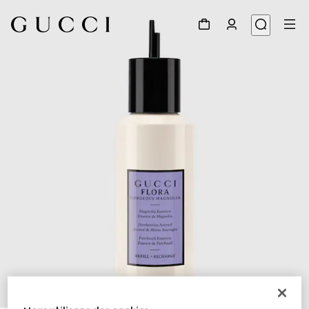
1
/
3