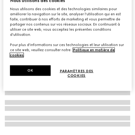
Nous utilisons des cookies
Gucci Flora Gorgeous Magnolia, 150 ml, eau de parfum
Nous utilisons des cookies et des technologies similaires pour
améliorer la navigation sur le site, analyser l'utilisation qui en est
(recharge)
faite, contribuer à nos efforts de marketing et vous permettre de
CHF 182
partager nos contenus sur vos réseaux sociaux. En continuant à
utiliser ce site web, vous acceptez les présentes conditions
d'utilisation.
Pour plus d'informations sur ces technologies et leur utilisation sur
ce site web, veuillez consulter notre
Politique en matière de
cookies
.
OK
PARAMÈTRES DES
COOKIES