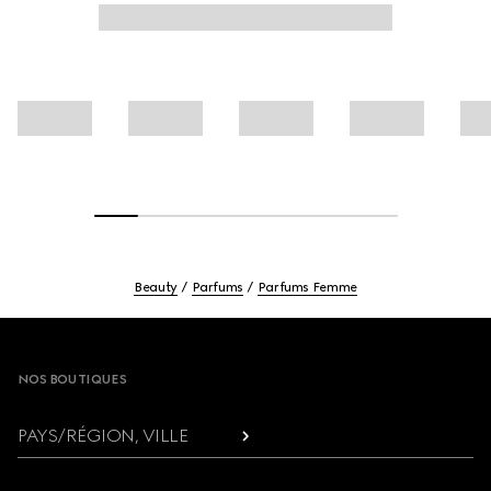
Beauty
Parfums
Parfums Femme
Footer
NOS BOUTIQUES
PAYS/RÉGION, VILLE