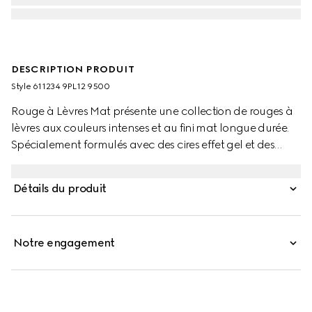
DESCRIPTION PRODUIT
Style ‎611234 9PL12 9500
Rouge à Lèvres Mat présente une collection de rouges à
lèvres aux couleurs intenses et au fini mat longue durée.
Spécialement formulés avec des cires effet gel et des
pigments très concentrés, ces rouges à lèvres offrent des
couleurs éclatantes et une sensation de douceur
Détails du produit
veloutée. Cette palette aux nuances éclatantes s’inspire
des légendes de l’âge d’or d’Hollywood. Les couleurs
audacieuses font écho à l’excentricité et à la liberté
Notre engagement
d’esprit caractéristiques des collections de la Maison,
toujours axées sur une absolue liberté d’expression
individuelle. Ultime touche de raffinement, chaque rouge
à lèvres est présenté dans un précieux écrin doré orné de
gravures.