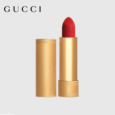
1
/
8