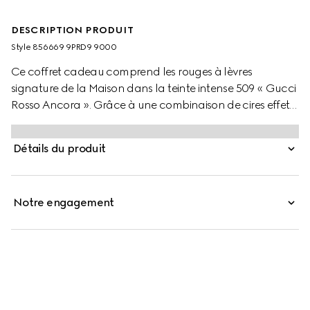
DESCRIPTION PRODUIT
Style ‎856669 9PRD9 9000
Ce coffret cadeau comprend les rouges à lèvres
signature de la Maison dans la teinte intense 509 « Gucci
Rosso Ancora ». Grâce à une combinaison de cires effet
gel et de pigments intenses, le Rouge À Lèvres Mat Gucci
offre une finition longue tenue avec une formule mate et
Détails du produit
crémeuse. Le rouge à lèvres Gucci Rouge De Beauté
Brillant est un parfait équilibre entre transparence et
satin, offrant 24 heures d’hydratation et une brillance
Notre engagement
pigmentée éclatante. Composé d’ingrédients
soigneusement sélectionnés, Gucci Rouge à Lèvres
Liquide Mat offre une couleur liquide qui se transforme en
un fini mat velouté une fois appliquée.