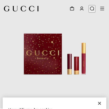
1
/
4