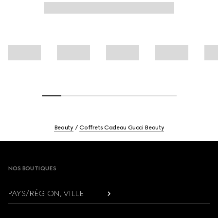
Beauty
Coffrets Cadeau Gucci Beauty
Footer
NOS BOUTIQUES
PAYS/RÉGION, VILLE