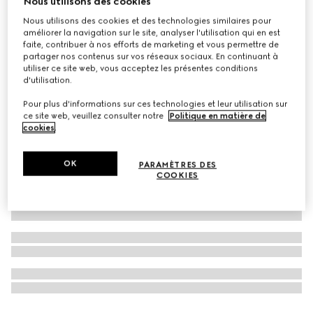
Nous utilisons des cookies
Coffret cadeau 3 pièces rouge à lèvres 509 Gucci Rosso
Nous utilisons des cookies et des technologies similaires pour
améliorer la navigation sur le site, analyser l'utilisation qui en est
Ancora
faite, contribuer à nos efforts de marketing et vous permettre de
CHF 181
partager nos contenus sur vos réseaux sociaux. En continuant à
utiliser ce site web, vous acceptez les présentes conditions
d'utilisation.
Pour plus d'informations sur ces technologies et leur utilisation sur
ce site web, veuillez consulter notre
Politique en matière de
cookies
.
OK
PARAMÈTRES DES
COOKIES