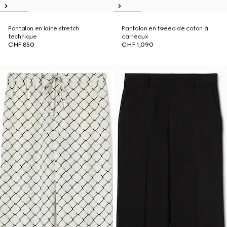
Pantalon en laine stretch
Pantalon en tweed de coton à
technique
carreaux
CHF 850
CHF 1,090