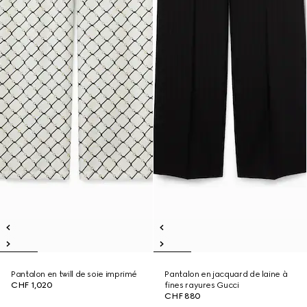
Pantalon en twill de soie imprimé
Pantalon en jacquard de laine à
CHF 1,020
fines rayures Gucci
CHF 880