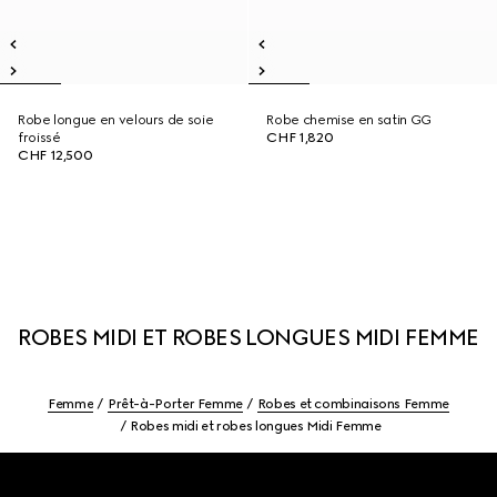
Robe longue en velours de soie
Robe chemise en satin GG
froissé
CHF 1,820
CHF 12,500
ROBES MIDI ET ROBES LONGUES MIDI FEMME
Femme
Prêt-à-Porter Femme
Robes et combinaisons Femme
Robes midi et robes longues Midi Femme
Footer