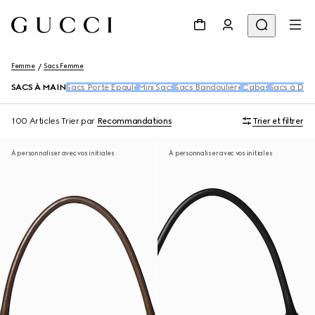
Femme
Sacs Femme
SACS À MAIN
Sacs Porté Épaule
Mini Sacs
Sacs Bandoulière
Cabas
Sacs à Dos 
100 Articles
Trier par
Recommandations
Trier et filtrer
À personnaliser avec vos initiales
À personnaliser avec vos initiales