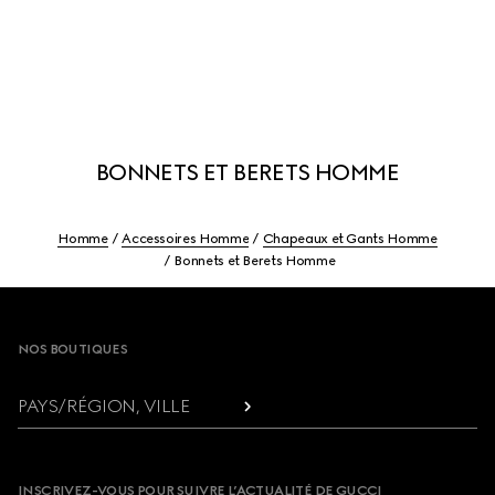
BONNETS ET BERETS HOMME
Homme
Accessoires Homme
Chapeaux et Gants Homme
Bonnets et Berets Homme
Footer
NOS BOUTIQUES
PAYS/RÉGION, VILLE
INSCRIVEZ-VOUS POUR SUIVRE L’ACTUALITÉ DE GUCCI