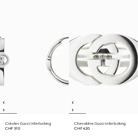
Créoles Gucci Interlocking
Chevalière Gucci Interlocking
CHF 310
CHF 420