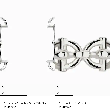
Boucles d'oreilles Gucci Staffa
Bague Staffa Gucci
CHF 340
CHF 340