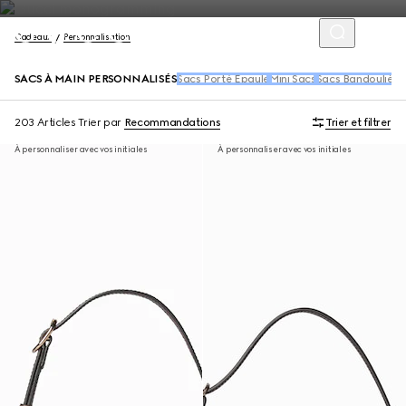
Cadeaux
Personnalisation
SACS À MAIN PERSONNALISÉS
Sacs Porté Épaule
Mini Sacs
Sacs Bandoulière
203 Articles
Trier par
Recommandations
Trier et filtrer
À personnaliser avec vos initiales
À personnaliser avec vos initiales