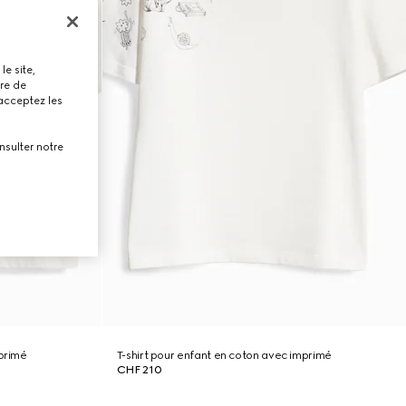
le site,
tre de
 acceptez les
nsulter notre
mprimé
T-shirt pour enfant en coton avec imprimé
CHF 210