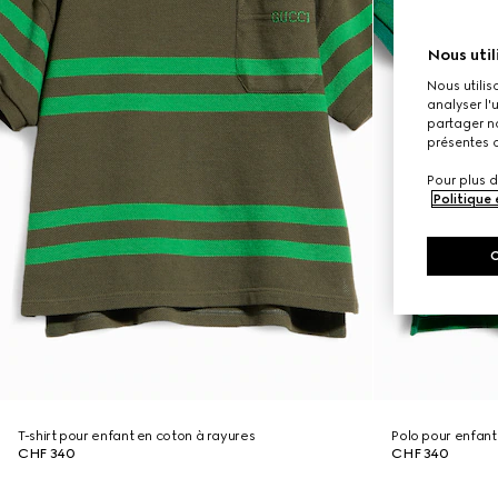
Nous util
Nous utilis
analyser l'
partager no
présentes c
Pour plus d
Politique
T-shirt pour enfant en coton à rayures
Polo pour enfan
CHF 340
CHF 340