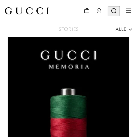
STORIES
ALLE
Alle
Werbekampagnen
Persönlichkeiten & Events
Modenschau