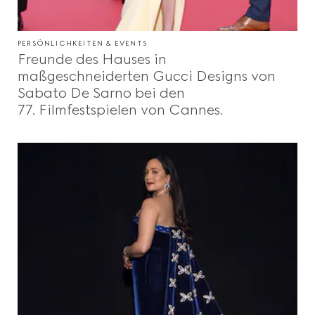
PERSÖNLICHKEITEN & EVENTS
Freunde des Hauses in
maßgeschneiderten Gucci Designs von
Sabato De Sarno bei den
77. Filmfestspielen von Cannes.