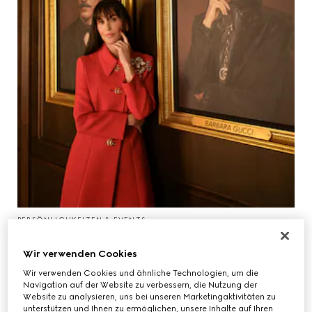
PERSÖNLICHKEITEN & EVENTS
Jetzt ansehen: The Tiger, ein Kurzfilm von
Spike Jonze und Halina Reijn.
Wir verwenden Cookies
Wir verwenden Cookies und ähnliche Technologien, um die
Navigation auf der Website zu verbessern, die Nutzung der
Website zu analysieren, uns bei unseren Marketingaktivitäten zu
unterstützen und Ihnen zu ermöglichen, unsere Inhalte auf Ihren