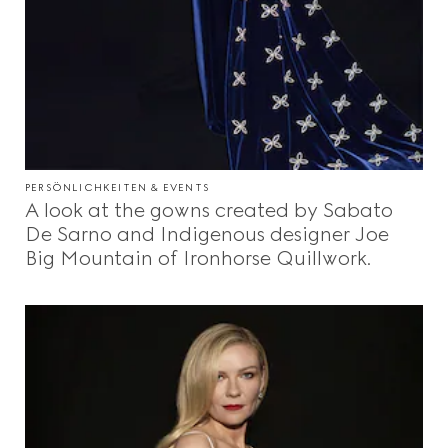
PERSÖNLICHKEITEN & EVENTS
A look at the gowns created by Sabato
De Sarno and Indigenous designer Joe
Big Mountain of Ironhorse Quillwork.