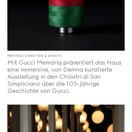
Beauty
Videos
Inspirationen Und Codes
PERSÖNLICHKEITEN & EVENTS
Mit Gucci Memoria präsentiert das Haus
eine immersive, von Demna kuratierte
Gucci Equilibrium
Ausstellung in den Chiostri di San
Simpliciano über die 105-jährige
Geschichte von Gucci.
Making Of
SCHLIESSEN