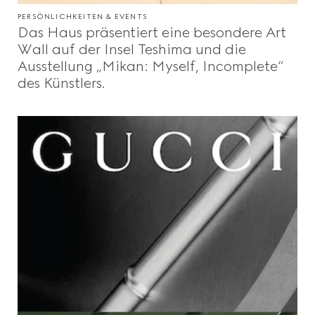
PERSÖNLICHKEITEN & EVENTS
Das Haus präsentiert eine besondere Art
Wall auf der Insel Teshima und die
Ausstellung „Mikan: Myself, Incomplete“
des Künstlers.