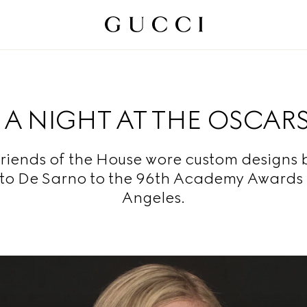
A NIGHT AT THE OSCAR
riends of the House wore custom designs 
o De Sarno to the 96th Academy Awards 
Angeles.