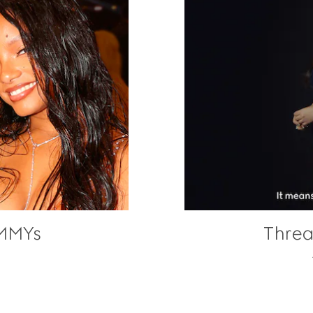
AMMYs
Threa