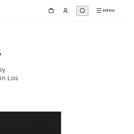
MENU
S
by
in Los